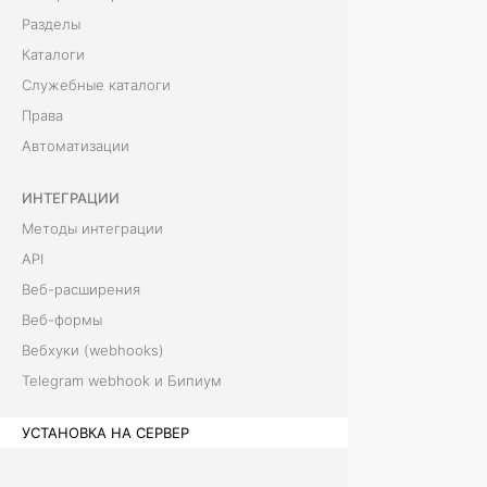
а
Разделы
с
Каталоги
Служебные каталоги
е
Права
р
Автоматизации
в
ИНТЕГРАЦИИ
е
Методы интеграции
API
р
Веб-расширения
Веб-формы
Вебхуки (webhooks)
Telegram webhook и Бипиум
УСТАНОВКА НА СЕРВЕР
Архитектура и компоненты