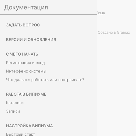
Документация
У
Тема
ЗАДАТЬ ВОПРОС
с
Создано в Gramax
т
ВЕРСИИ И ОБНОВЛЕНИЯ
а
С ЧЕГО НАЧАТЬ
н
Регистрация и вход
Интерфейс системы
о
Что дальше: работать или настраивать?
в
РАБОТА В БИПИУМЕ
к
Каталоги
Записи
а
н
НАСТРОЙКА БИПИУМА
Быстрый старт