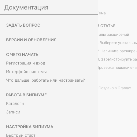
Документация
Интеграции
Тема
В
ЗАДАТЬ ВОПРОС
В СТАТЬЕ
е
Типы расширений
ВЕРСИИ И ОБНОВЛЕНИЯ
б
1. Выберите уникальн
2. Напишите расшире
С ЧЕГО НАЧАТЬ
-
3. Зарегистрируйте р
Регистрация и вход
Проверка подключени
р
Интерфейс системы
Что дальше: работать или настраивать?
а
Создано в Gramax
с
РАБОТА В БИПИУМЕ
Каталоги
ш
Записи
и
НАСТРОЙКА БИПИУМА
р
Быстрый старт