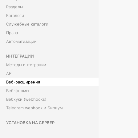
е
Разделы
Каталоги
н
Служебные каталоги
и
Права
Автоматизации
я
ИНТЕГРАЦИИ
Р
Методы интеграции
API
а
Веб-расширения
з
Веб-формы
д
Вебхуки (webhooks)
Telegram webhook и Бипиум
е
л
УСТАНОВКА НА СЕРВЕР
Архитектура и компоненты
д