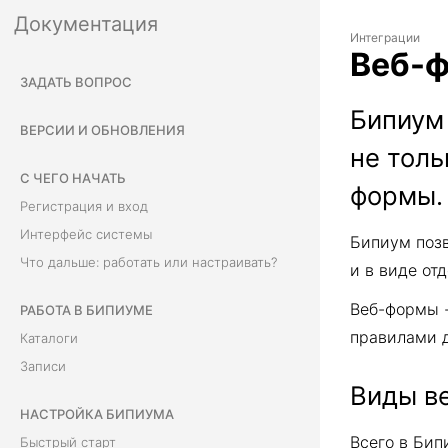
Документация
Интеграции
Веб-
ЗАДАТЬ ВОПРОС
Бипиум 
ВЕРСИИ И ОБНОВЛЕНИЯ
не толь
С ЧЕГО НАЧАТЬ
формы.
Регистрация и вход
Интерфейс системы
Бипиум позв
Что дальше: работать или настраивать?
и в виде от
Веб-формы -
РАБОТА В БИПИУМЕ
правилами д
Каталоги
Записи
Виды в
НАСТРОЙКА БИПИУМА
Всего в Бип
Быстрый старт