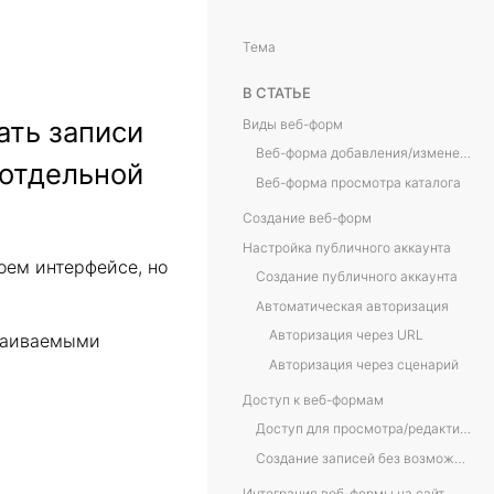
Тема
В СТАТЬЕ
ать записи
Виды веб-форм
Веб-форма добавления/изменения записей
 отдельной
Веб-форма просмотра каталога
Создание веб-форм
Настройка публичного аккаунта
оем интерфейсе, но
Создание публичного аккаунта
Автоматическая авторизация
Авторизация через URL
траиваемыми
Авторизация через сценарий
Доступ к веб-формам
Доступ для просмотра/редактирования
Создание записей без возможности просмотра предыдущих записей.
Интеграция веб-формы на сайт