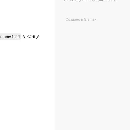
Создано в Gramax
в конце
creen=full