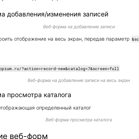
а добавления/изменения записей
Веб-форма на добавление записи
оить отображение на весь экран, передав параметр
&s
bpium.ru/?action=record-new&catalog=7&screen=full
Веб-форма на добавление записи на весь экран
а просмотра каталога
отображающая определенный каталог
Веб-форма просмотра каталога
ие веб-форм