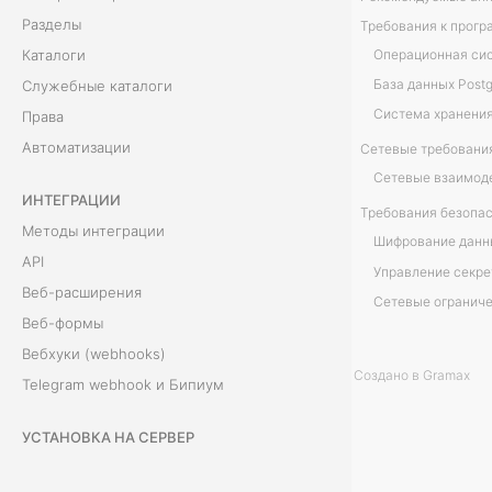
р
Разделы
Каталоги
Операционная си
е
База данных Post
Служебные каталоги
б
Система хранения
Права
Автоматизации
Сетевые требовани
о
ИНТЕГРАЦИИ
в
Требования безопа
Методы интеграции
Шифрование данн
а
API
Управление секр
н
Веб-расширения
Сетевые огранич
Веб-формы
и
Вебхуки (webhooks)
Создано в Gramax
я
Telegram webhook и Бипиум
УСТАНОВКА НА СЕРВЕР
Д
Архитектура и компоненты
а