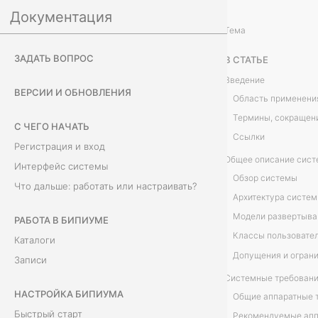
Документация
Установка на сервер
Тема
С
ЗАДАТЬ ВОПРОС
В СТАТЬЕ
и
Введение
ВЕРСИИ И ОБНОВЛЕНИЯ
Область применени
с
С ЧЕГО НАЧАТЬ
т
Ссылки
Регистрация и вход
е
Общее описание сис
Интерфейс системы
Обзор системы
Что дальше: работать или настраивать?
м
Архитектура систе
н
Модели развертыва
РАБОТА В БИПИУМЕ
Классы пользовате
Каталоги
ы
Допущения и огран
Записи
е
Системные требован
НАСТРОЙКА БИПИУМА
Общие аппаратные 
т
Быстрый старт