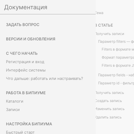
Документация
Интеграции
Данные
/
...
/
Тема
З
ЗАДАТЬ ВОПРОС
В СТАТЬЕ
а
Получить записи
ВЕРСИИ И ОБНОВЛЕНИЯ
п
С ЧЕГО НАЧАТЬ
и
Регистрация и вход
с
Интерфейс системы
Что дальше: работать или настраивать?
и
(
РАБОТА В БИПИУМЕ
Получить запись
Создать запись
Каталоги
R
Изменить запись
Записи
e
Удалить запись
НАСТРОЙКА БИПИУМА
c
Быстрый старт