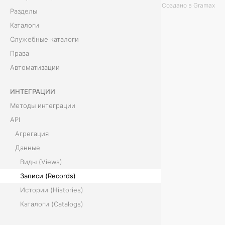
Создано в Gramax
Разделы
o
Каталоги
r
Служебные каталоги
Права
d
Автоматизации
s
ИНТЕГРАЦИИ
)
Методы интеграции
API
Р
Агрегация
е
Данные
Виды (Views)
с
Записи (Records)
у
Истории (Histories)
р
Каталоги (Catalogs)
Разделы (Sections)
с