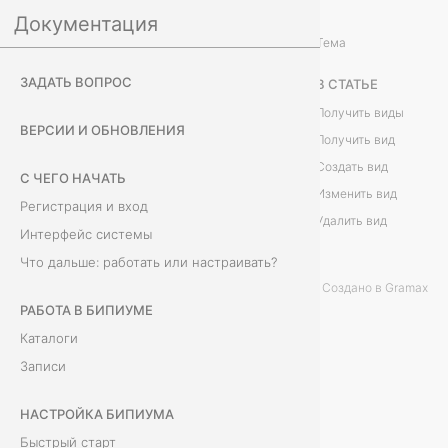
Документация
Интеграции
Данные
/
...
/
Тема
В
ЗАДАТЬ ВОПРОС
В СТАТЬЕ
и
Получить виды
ВЕРСИИ И ОБНОВЛЕНИЯ
Получить вид
д
Создать вид
С ЧЕГО НАЧАТЬ
ы
Изменить вид
Регистрация и вход
Удалить вид
(
Интерфейс системы
Что дальше: работать или настраивать?
V
Создано в Gramax
i
РАБОТА В БИПИУМЕ
Каталоги
e
Записи
w
НАСТРОЙКА БИПИУМА
s
Быстрый старт