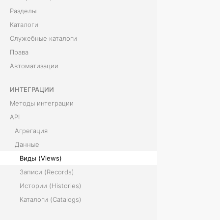
Разделы
)
Каталоги
Служебные каталоги
Р
Права
е
Автоматизации
с
ИНТЕГРАЦИИ
у
Методы интеграции
р
API
Агрегация
с
Данные
V
Виды (Views)
i
Записи (Records)
Истории (Histories)
e
Каталоги (Catalogs)
w
Разделы (Sections)