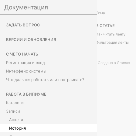
Документация
Работа в Бипиуме
Записи
/
Тема
И
ЗАДАТЬ ВОПРОС
В СТАТЬЕ
с
Как читать ленту
ВЕРСИИ И ОБНОВЛЕНИЯ
Фильтрация ленты
т
С ЧЕГО НАЧАТЬ
о
Регистрация и вход
Создано в Gramax
р
Интерфейс системы
Что дальше: работать или настраивать?
и
я
РАБОТА В БИПИУМЕ
Каталоги
Записи
В
Анкета
к
История