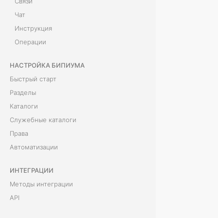
л
Связи
Чат
а
Инструкция
д
Операции
к
НАСТРОЙКА БИПИУМА
а
Быстрый старт
«
Разделы
Каталоги
И
Служебные каталоги
с
Права
т
Автоматизации
о
ИНТЕГРАЦИИ
р
Методы интеграции
API
и
Веб-расширения