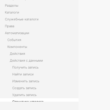
Разделы
а
Каталоги
т
Служебные каталоги
Права
а
Автоматизации
л
События
о
Компоненты
Действия
г
Действия с данными
а
Получить запись
Найти записи
К
Изменить запись
Создать запись
о
Удалить запись
м
Структура каталога
Загрузить файл