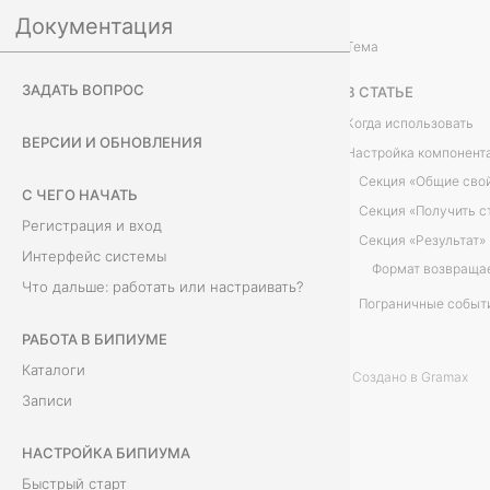
Документация
Настройка Бипиума
Действия с данными
/
...
/
Тема
С
ЗАДАТЬ ВОПРОС
В СТАТЬЕ
т
Когда использовать
ВЕРСИИ И ОБНОВЛЕНИЯ
Настройка компонент
р
Секция «Общие сво
С ЧЕГО НАЧАТЬ
у
Регистрация и вход
Секция «Результат»
к
Интерфейс системы
Формат возвраща
Что дальше: работать или настраивать?
т
Пограничные событ
у
РАБОТА В БИПИУМЕ
Каталоги
Создано в Gramax
р
Записи
а
НАСТРОЙКА БИПИУМА
к
Быстрый старт