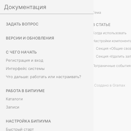
Документация
Настройка Бипиума
Действия с данными
/
...
/
Тема
У
ЗАДАТЬ ВОПРОС
В СТАТЬЕ
д
Когда использовать
ВЕРСИИ И ОБНОВЛЕНИЯ
Настройки компонент
а
Секция «Общие сво
С ЧЕГО НАЧАТЬ
л
Секция «Удалить за
Регистрация и вход
Пограничные события
и
Интерфейс системы
Что дальше: работать или настраивать?
т
Создано в Gramax
ь
РАБОТА В БИПИУМЕ
Каталоги
з
Записи
а
НАСТРОЙКА БИПИУМА
п
Быстрый старт