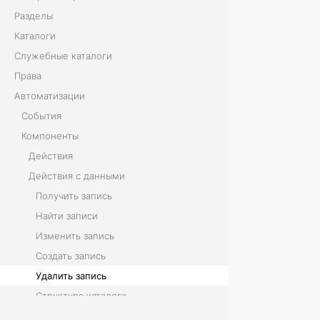
Разделы
и
Каталоги
с
Служебные каталоги
Права
ь
Автоматизации
События
К
Компоненты
о
Действия
м
Действия с данными
Получить запись
п
Найти записи
о
Изменить запись
н
Создать запись
Удалить запись
е
Структура каталога
н
Загрузить файл