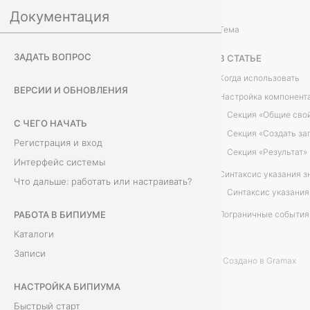
Документация
Настройка Бипиума
Действия с данными
/
...
/
Тема
С
ЗАДАТЬ ВОПРОС
В СТАТЬЕ
о
Когда использовать
ВЕРСИИ И ОБНОВЛЕНИЯ
Настройка компонент
з
Секция «Общие сво
С ЧЕГО НАЧАТЬ
д
Секция «Создать за
Регистрация и вход
Секция «Результат»
а
Интерфейс системы
Что дальше: работать или настраивать?
т
ь
РАБОТА В БИПИУМЕ
Пограничные события
Каталоги
з
Записи
Создано в Gramax
а
НАСТРОЙКА БИПИУМА
п
Быстрый старт