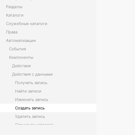
Разделы
и
Каталоги
с
Служебные каталоги
Права
ь
Автоматизации
События
К
Компоненты
о
Действия
м
Действия с данными
Получить запись
п
Найти записи
о
Изменить запись
н
Создать запись
Удалить запись
е
Структура каталога
н
Загрузить файл