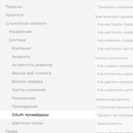
Разделы
Привязка к компани
й
Каталоги
Практические сценар
д
Служебные каталоги
Управление
е
Система
р
Компании
ы
Аккаунты
Работа с каталогом
Активность доменов
Как создать провай
Версии веб-клиента
Как отключить пров
В
Версии сервера
Как удалить провай
Группы компаний
в
Расширения
Технические детали
е
Приглашения
Структура данных 
OAuth провайдеры
д
Процесс авторизац
Шаблоны писем
Безопасность
е
Права
Связи с другими ката