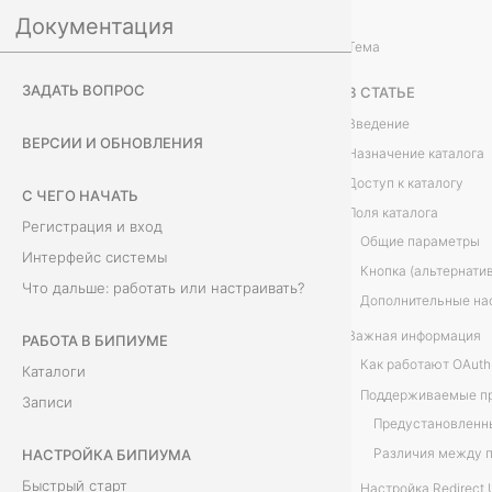
Документация
Настройка Бипиума
Система
/
...
/
Тема
O
ЗАДАТЬ ВОПРОС
В СТАТЬЕ
A
Введение
ВЕРСИИ И ОБНОВЛЕНИЯ
Назначение каталога
u
Доступ к каталогу
С ЧЕГО НАЧАТЬ
t
Поля каталога
Регистрация и вход
Общие параметры
h
Интерфейс системы
Кнопка (альтернати
Что дальше: работать или настраивать?
п
Дополнительные на
Важная информация
р
РАБОТА В БИПИУМЕ
Каталоги
о
Поддерживаемые п
Записи
в
НАСТРОЙКА БИПИУМА
а
Быстрый старт
Настройка Redirect 