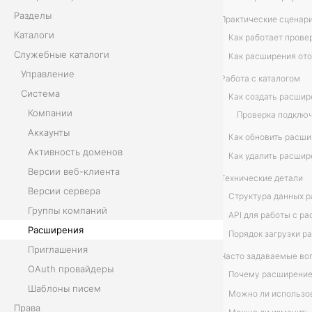
Разделы
Практические сценар
Каталоги
В
Служебные каталоги
Управление
в
Работа с каталогом
Система
Как создать расшир
е
Компании
д
Аккаунты
Как обновить расши
Активность доменов
е
Как удалить расшир
Версии веб-клиента
Технические детали
н
Версии сервера
Структура данных 
и
Группы компаний
API для работы с р
Расширения
е
Порядок загрузки р
Приглашения
Часто задаваемые во
С
OAuth провайдеры
и
Шаблоны писем
с
Права