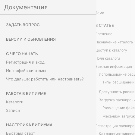
Документация
Настройка Бипиума
Система
/
...
/
Тема
Р
ЗАДАТЬ ВОПРОС
В СТАТЬЕ
а
Введение
ВЕРСИИ И ОБНОВЛЕНИЯ
Назначение каталога
с
Доступ к каталогу
С ЧЕГО НАЧАТЬ
ш
Поля каталога
Регистрация и вход
Важная информация
и
Интерфейс системы
Использование рас
Что дальше: работать или настраивать?
р
Типы расширений
е
РАБОТА В БИПИУМЕ
Загрузка расширен
Каталоги
н
Записи
и
НАСТРОЙКА БИПИУМА
Регистрация расшире
я
Быстрый старт