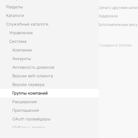
Разделы
а
Связи с другими ката
Каталоги
Поддержка
н
Служебные каталоги
Дополнительные рес
Управление
и
Система
Создано в Gramax
й
Компании
Аккаунты
Активность доменов
В
Версии веб-клиента
в
Версии сервера
Группы компаний
е
Расширения
д
Приглашения
е
OAuth провайдеры
Шаблоны писем
н
Права