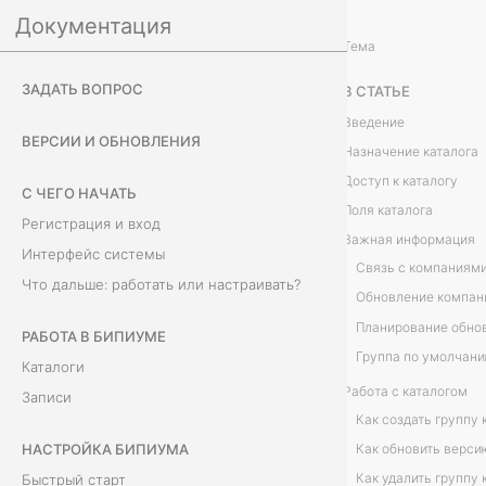
Документация
Настройка Бипиума
Система
/
...
/
Тема
Г
ЗАДАТЬ ВОПРОС
В СТАТЬЕ
р
Введение
ВЕРСИИ И ОБНОВЛЕНИЯ
Назначение каталога
у
Доступ к каталогу
С ЧЕГО НАЧАТЬ
п
Поля каталога
Регистрация и вход
Важная информация
п
Интерфейс системы
Связь с компаниям
Что дальше: работать или настраивать?
ы
Планирование обно
к
РАБОТА В БИПИУМЕ
Группа по умолчан
Каталоги
о
Работа с каталогом
Записи
Как создать группу
м
НАСТРОЙКА БИПИУМА
Как обновить верси
п
Как удалить группу
Быстрый старт