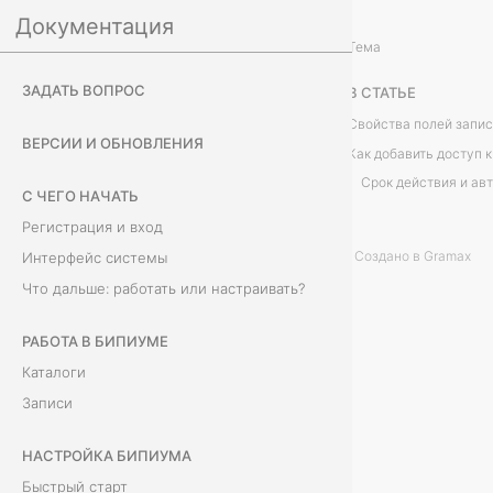
Документация
Настройка Бипиума
Управление
/
...
/
Тема
Д
ЗАДАТЬ ВОПРОС
В СТАТЬЕ
о
Свойства полей запи
ВЕРСИИ И ОБНОВЛЕНИЯ
Как добавить доступ 
с
Срок действия и ав
С ЧЕГО НАЧАТЬ
т
Регистрация и вход
у
Создано в Gramax
Интерфейс системы
Что дальше: работать или настраивать?
п
ы
РАБОТА В БИПИУМЕ
Каталоги
к
Записи
с
НАСТРОЙКА БИПИУМА
е
Быстрый старт