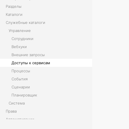
Разделы
р
Каталоги
в
Служебные каталоги
Управление
и
Сотрудники
с
Вебхуки
а
Внешние запросы
Доступы к сервисам
м
Процессы
События
К
Сценарии
а
Планировщик
Система
т
Права
а
Автоматизации
л