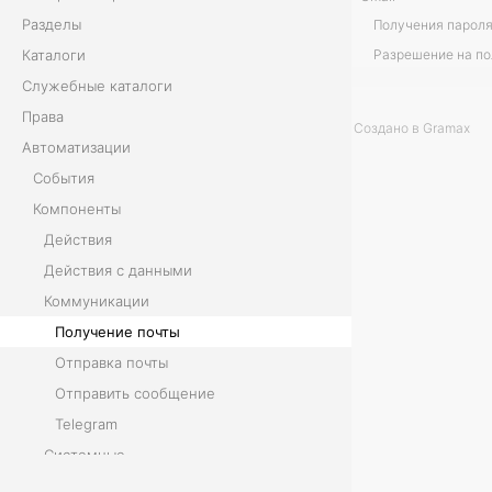
Разделы
о
Каталоги
ч
Служебные каталоги
Права
т
Создано в Gramax
Автоматизации
ы
События
Компоненты
К
Действия
о
Действия с данными
Коммуникации
м
Получение почты
п
Отправка почты
Отправить сообщение
о
Telegram
н
Системные
е
Сценарии