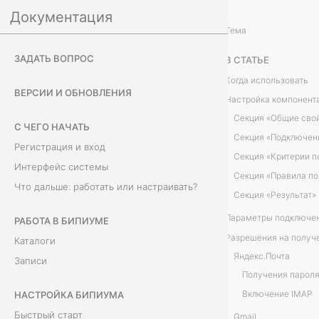
Документация
Настройка Бипиума
Коммуникации
/
...
/
Тема
П
ЗАДАТЬ ВОПРОС
В СТАТЬЕ
о
Когда использовать
ВЕРСИИ И ОБНОВЛЕНИЯ
Настройка компонент
л
Секция «Общие сво
С ЧЕГО НАЧАТЬ
у
Секция «Подключен
Регистрация и вход
ч
Интерфейс системы
Что дальше: работать или настраивать?
е
Секция «Результат»
н
РАБОТА В БИПИУМЕ
Каталоги
и
Яндекс.Почта
Записи
е
Включение IMAP
НАСТРОЙКА БИПИУМА
п
Быстрый старт
Gmail