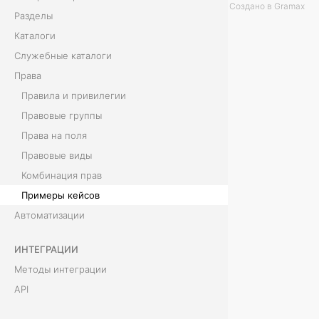
Создано в Gramax
Разделы
с
Каталоги
о
Служебные каталоги
Права
в
Правила и привилегии
Правовые группы
Т
Права на поля
и
Правовые виды
п
Комбинация прав
Примеры кейсов
о
Автоматизации
в
ИНТЕГРАЦИИ
ы
Методы интеграции
е
API
з
Веб-расширения