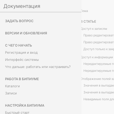
Документация
Настройка Бипиума
Права
/
Тема
П
ЗАДАТЬ ВОПРОС
В СТАТЬЕ
р
Доступ к записям
ВЕРСИИ И ОБНОВЛЕНИЯ
и
С ЧЕГО НАЧАТЬ
м
Регистрация и вход
Доступ к информации 
е
Интерфейс системы
Что дальше: работать или настраивать?
р
ы
РАБОТА В БИПИУМЕ
Отображение полей з
Каталоги
к
Записи
е
НАСТРОЙКА БИПИУМА
й
Быстрый старт