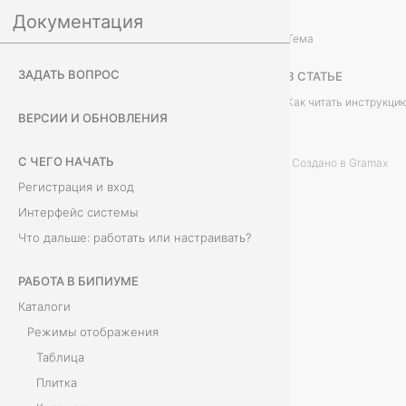
Документация
Работа в Бипиуме
Режимы отображения
/
...
/
Тема
И
ЗАДАТЬ ВОПРОС
В СТАТЬЕ
н
Как читать инструкци
ВЕРСИИ И ОБНОВЛЕНИЯ
с
С ЧЕГО НАЧАТЬ
Создано в Gramax
т
Регистрация и вход
р
Интерфейс системы
Что дальше: работать или настраивать?
у
к
РАБОТА В БИПИУМЕ
Каталоги
ц
Режимы отображения
и
Таблица
Плитка
я