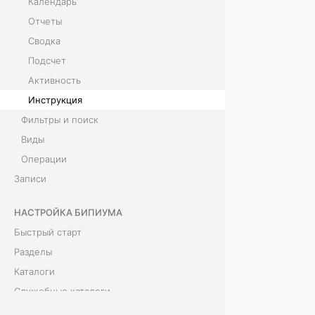
Календарь
Отчеты
В
Сводка
к
Подсчет
Активность
л
Инструкция
а
Фильтры и поиск
д
Виды
Операции
к
Записи
а
НАСТРОЙКА БИПИУМА
с
Быстрый старт
о
Разделы
п
Каталоги
Служебные каталоги
и
Права